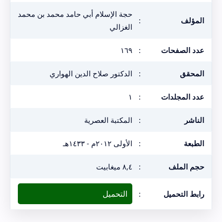
حجة الإسلام أبي حامد محمد بن محمد
المؤلف
:
الغزالي
عدد الصفحات
:
١٦٩
المحقق
:
الدكتور صلاح الدين الهواري
عدد المجلدات
:
١
الناشر
:
المكتبة العصرية
الطبعة
:
الأولى ٢٠١٢م - ١٤٣٣هـ
حجم الملف
:
٨,٤ ميغابيت
التحميل
رابط التحميل
: