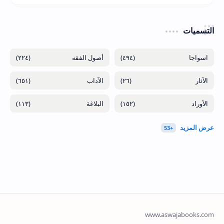
التسميات
(٢٢٤)
(٤٩٤)
(٦٥١)
(٢٦)
(١١٣)
(١٥٢)