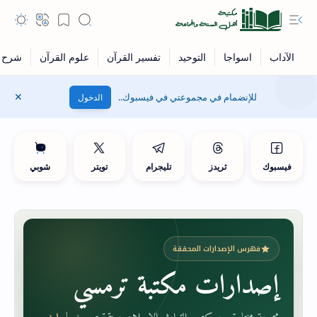
للإنضمام في مجموعتي في فيسبوك..
الدخول
فيسبوك
ثريدز
تليجرام
تويتر
شوبي
فهرس الإصدارات المحققة
إصدارات مكتبة ترمسي