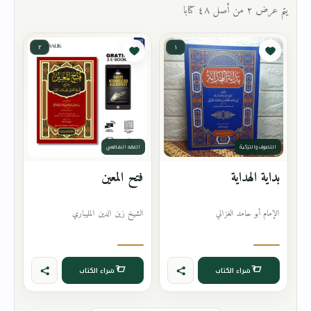
يتم عرض ٢ من أصل ٤٨ كتابا
٢
١
التصوف والتزكية
الفقه الشافعي
بداية الهداية
فتح المعين
الإمام أبو حامد الغزالي
الشيخ زين الدين المليباري
شراء الكتاب
شراء الكتاب