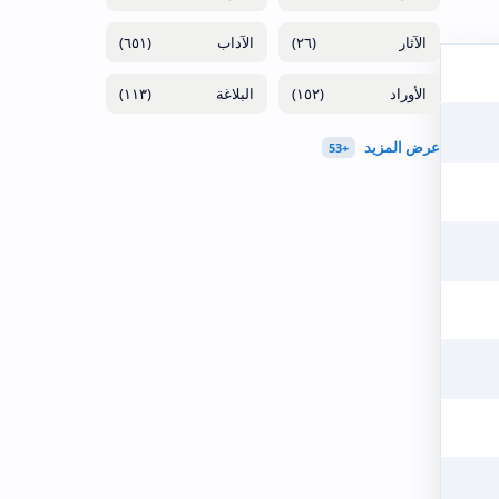
(٦٥١)
(٢٦)
(١١٣)
(١٥٢)