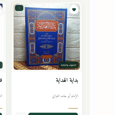
١
التصوف والتزكية
ا
بداية الهداية
فت
الإمام أبو حامد الغزالي
ال