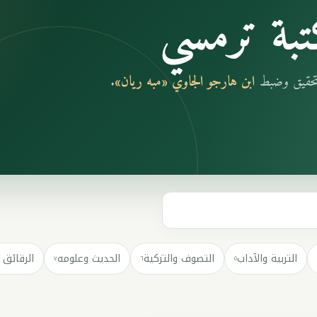
بة ترمسي
بتحقيق وضبط
ابن هارجو الجاوي «مبه ريان»
.
التربية والآداب
التصوف والتزكية
الحديث وعلومه
الرقائق 
٧
٦
٥