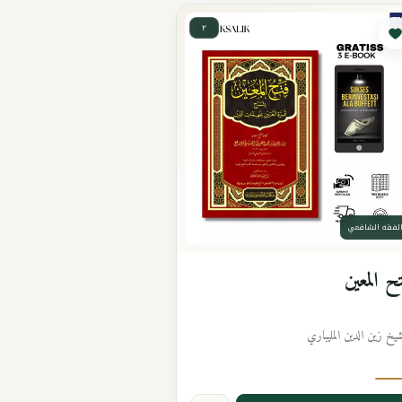
٢
لفقه الشافعي
ح المعين
شيخ زين الدين المليباري