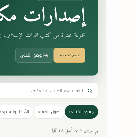
إصدارات مكت
مجموعة مختارة من كتب التراث الإسلامي، 
الوضع الليلي
تصفح الكتب
جميع الكتب
أصول الفقه
الأذكار والسيرة
٣
١
٤٨
يتم عرض ٢ من أصل ٤٨ كتابا