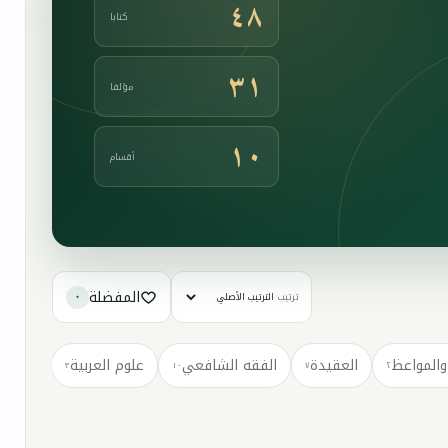
٤٨
كتابا
٣١
مؤلفا
١٠
أقسام
المفضلة
ترتيب
٠
والمواعظ
العقيدة
الفقه الشافعي
علوم العربية
كتب مت
٣
١٠
٧
٢