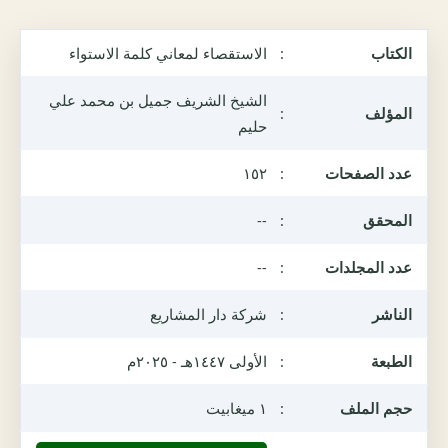
الكتاب
:
الاستقصاء لمعاني كلمة الاستواء
الشيخ الشريف جميل بن محمد علي
المؤلف
:
حليم
عدد الصفحات
:
١٥٢
المحقق
:
--
عدد المجلدات
:
--
الناشر
:
شركة دار المشاريع
الطبعة
:
الأولى ١٤٤٧هـ - ٢٠٢٥م
حجم الملف
:
١ ميغابيت