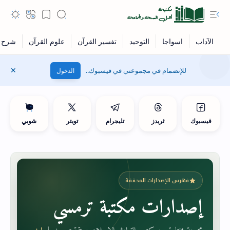
للإنضمام في مجموعتي في فيسبوك..
الدخول
فيسبوك
ثريدز
تليجرام
تويتر
شوبي
فهرس الإصدارات المحققة
إصدارات مكتبة ترمسي