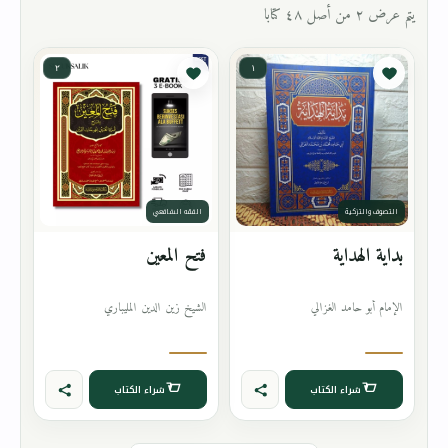
يتم عرض ٢ من أصل ٤٨ كتابا
٢
١
التصوف والتزكية
الفقه الشافعي
بداية الهداية
فتح المعين
الإمام أبو حامد الغزالي
الشيخ زين الدين المليباري
شراء الكتاب
شراء الكتاب