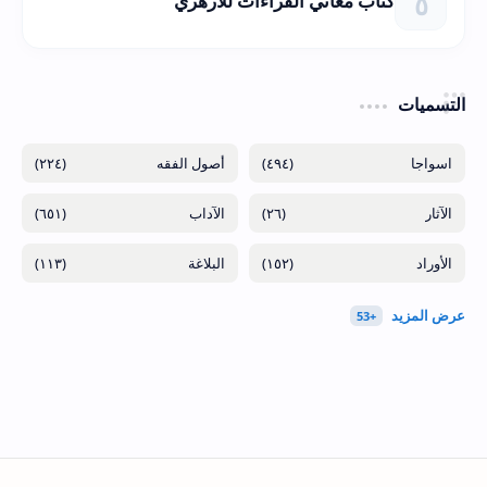
كتاب معاني القراءات للأزهري
التسميات
(٢٢٤)
(٤٩٤)
(٦٥١)
(٢٦)
(١١٣)
(١٥٢)