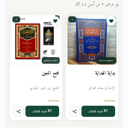
يتم عرض ٢ من أصل ٤٨ كتابا
٢
١
التصوف والتزكية
الفقه الشافعي
بداية الهداية
فتح المعين
الإمام أبو حامد الغزالي
الشيخ زين الدين المليباري
شراء الكتاب
شراء الكتاب