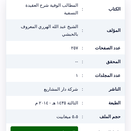
المطالب الوفية شرح العقيدة
الكتاب
:
النسفية
الشيخ عبد الله الهرري المعروف
المؤلف
:
بالحبشي
عدد الصفحات
:
٢٥٧
المحقق
:
--
عدد المجلدات
:
١
الناشر
:
شركة دار المشاريع
الطبعة
:
الثالثة ١٤٣٥ هـ - ٢٠١٤ م
حجم الملف
:
٥،٥ ميغابيت