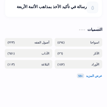
رسالة في تأكيد الأخذ بمذاهب الأئمة الأربعة
التسميات
(٢٢٣)
(٤٩٤)
(٦٥١)
(٢٦)
(١١٣)
(١٥٢)