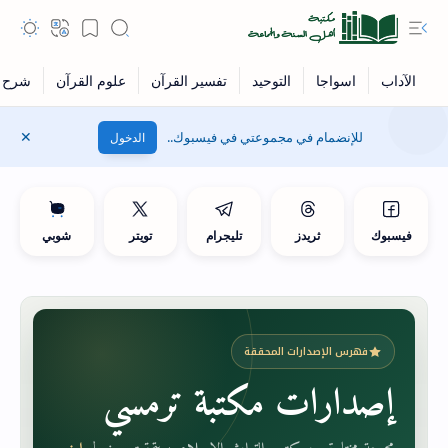
للإنضمام في مجموعتي في فيسبوك..
الدخول
فيسبوك
ثريدز
تليجرام
تويتر
شوبي
فهرس الإصدارات المحققة
إصدارات مكتبة ترمسي