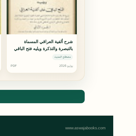
شرح ألفية العراقي المسماة
بالتبصرة والتذكرة ويليه فتح الباقي
على ألفية العراقي
مصطلح الحديث
يوليو 2026
PDF