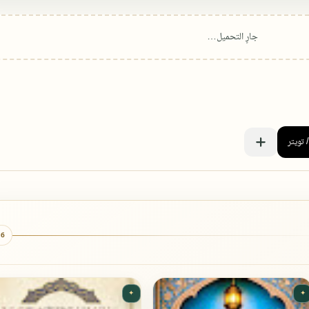
6 كتب
✦
✦