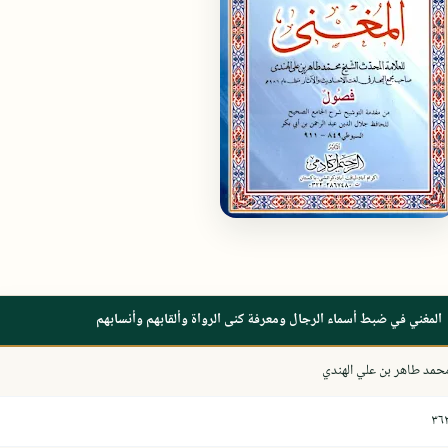
المغني في ضبط أسماء الرجال ومعرفة كنى الرواة وألقابهم وأنسابهم
حمد طاهر بن علي الهندي
٣٦