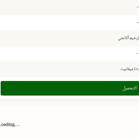
-
-
لرحيم أكادمي
-
٤١ ميغابيت
التحميل