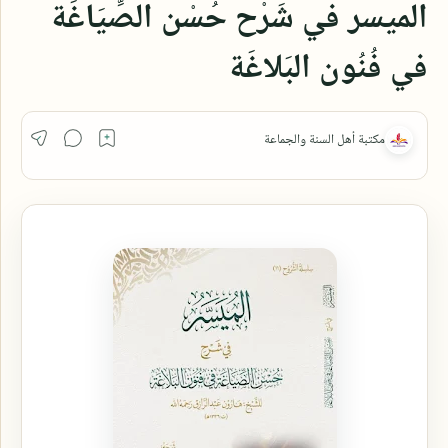
الميسر في شَرْح حُسْن الصِّيَاغَة
في فُنُون البَلاغَة