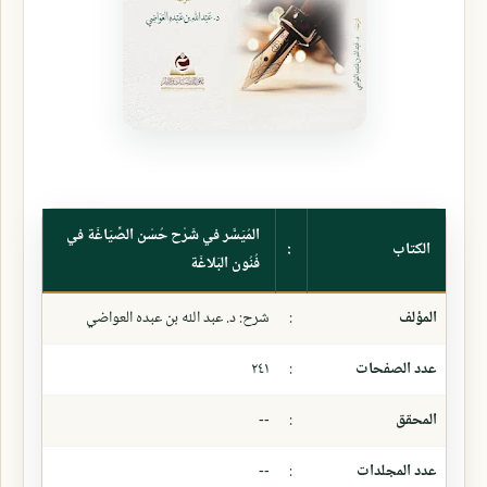
المُيَسَّر في شَرْح حُسْن الصِّيَاغَة في
الكتاب
:
فُنُون البَلاغَة
المؤلف
:
شرح: د. عبد الله بن عبده العواضي
عدد الصفحات
:
٢٤١
المحقق
:
--
عدد المجلدات
:
--