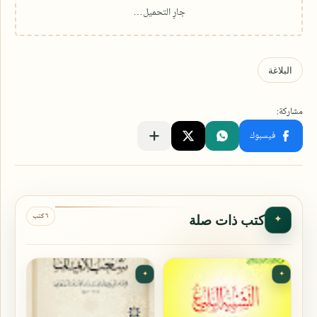
٦ كتب
كتب ذات صلة
✦
✦
✦