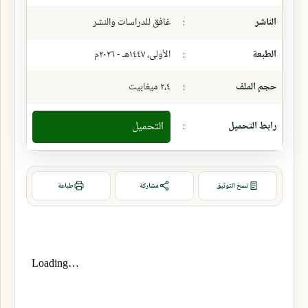
الناشر
:
غافق للدراسات والنشر
الطبعة
:
الأولى، ١٤٤٧هـ - ٢٠٢٦م
حجم الملف
:
٢،٤ ميغابيت
رابط التحميل
:
التحميل
نسخ التوثيق
مشاركة
طباعة