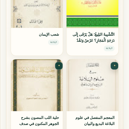
التَّشْبِيهُ البَلِيغُ؛ هَلْ يَرْقَى إِلَى
شعب الإيمان
دَرَجَةِ الْمَجَازِ؟ عَرْضٌ وَنَقْدٌ
البلاغة
البلاغة
✦
✦
المعجم المفصل في علوم
حلية اللب المصون بشرح
البلاغة البديع والبيان
الجوهر المكنون في صدف