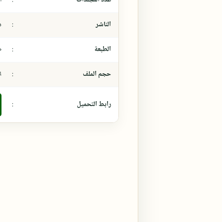
الناشر
:
د
الطبعة
:
ط
حجم الملف
:
,٦
رابط التحميل
: