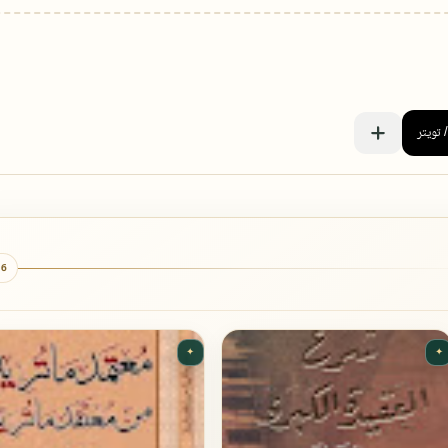
6 كتب
✦
✦