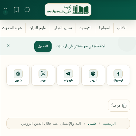
للإنضمام في مجموعتي في فيسبوك..
الدخول
فيسبوك
ثريدز
تليجرام
تويتر
شوبي
شتى
الرئيسية