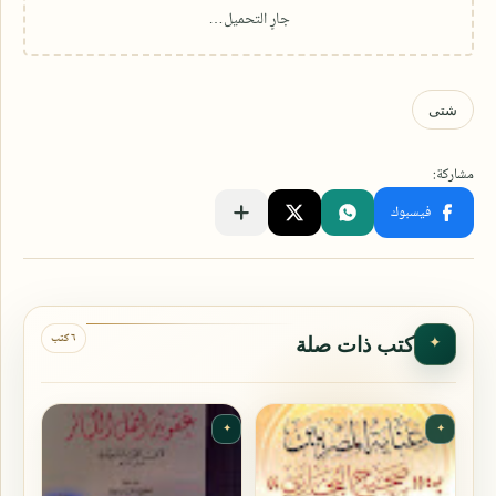
٦ كتب
كتب ذات صلة
✦
✦
✦