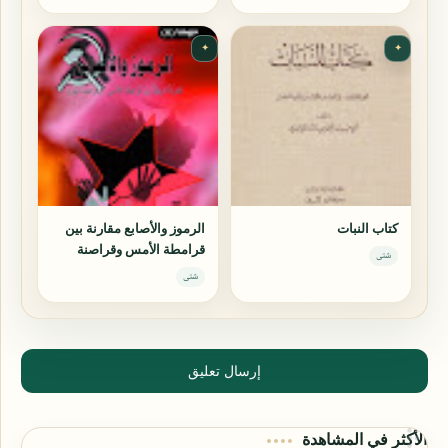
✦
✦
كتاب النبات
الرموز والأصابع مقارنة بين
قرامطة الأمس وقراصنة
شتى
اليوم
شتى
إرسال تعليق
الأكثر في المشاهدة