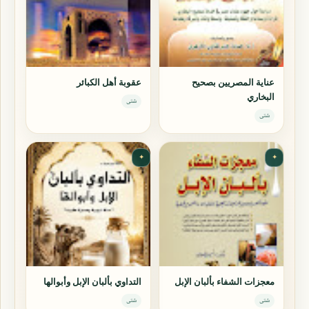
عناية المصريين بصحيح
عقوبة أهل الكبائر
البخاري
شتى
شتى
✦
✦
معجزات الشفاء بألبان الإبل
التداوي بألبان الإبل وأبوالها
شتى
شتى