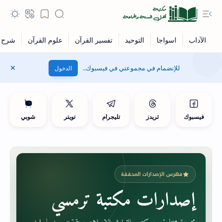
للإنضمام في مجموعتي في فيسبوك..
الدخول
فيسبوك
ثريدز
تليجرام
تويتر
شوبي
فهرس الإصدارات المحققة
إصدارات مكتبة ترمسي