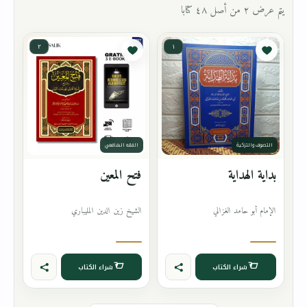
يتم عرض ٢ من أصل ٤٨ كتابا
٢
١
التصوف والتزكية
الفقه الشافعي
بداية الهداية
فتح المعين
الإمام أبو حامد الغزالي
الشيخ زين الدين المليباري
شراء الكتاب
شراء الكتاب