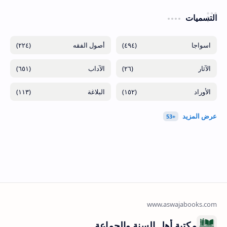
التسميات
(٢٢٤)
(٤٩٤)
(٦٥١)
(٢٦)
(١١٣)
(١٥٢)
مكتبة أهل السنة والجماعة