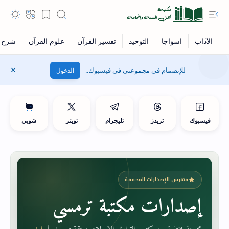
للإنضمام في مجموعتي في فيسبوك..
الدخول
فيسبوك
ثريدز
تليجرام
تويتر
شوبي
فهرس الإصدارات المحققة
إصدارات مكتبة ترمسي