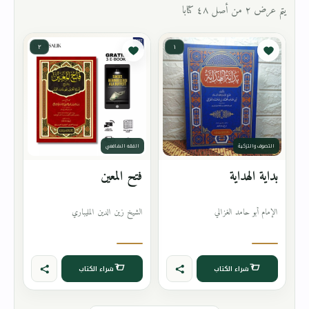
يتم عرض ٢ من أصل ٤٨ كتابا
٢
١
التصوف والتزكية
الفقه الشافعي
بداية الهداية
فتح المعين
الإمام أبو حامد الغزالي
الشيخ زين الدين المليباري
شراء الكتاب
شراء الكتاب