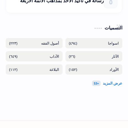
رسالة في تأكيد الأخذ بمذاهب الأئمة الأربعة
التسميات
(٢٢٣)
(٤٩٤)
(٦٤٩)
(٢٦)
(١١٢)
(١٥٢)