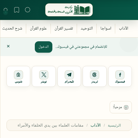
للإنضمام في مجموعتي في فيسبوك..
الدخول
فيسبوك
ثريدز
تليجرام
تويتر
شوبي
الآداب
الرئيسية