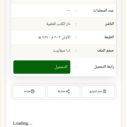
عدد المجلدات
:
--
الناشر
:
دار الكتب العلمية
الطبعة
:
الأولى ٢٠٠٣ م - ١٤٢٤ هـ
حجم الملف
:
١,٤ ميغابيت
رابط التحميل
:
التحميل
نسخ التوثيق
مشاركة
طباعة