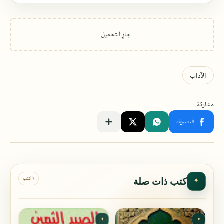
٦ كتب
كتب ذات صلة
✦
✦
✦