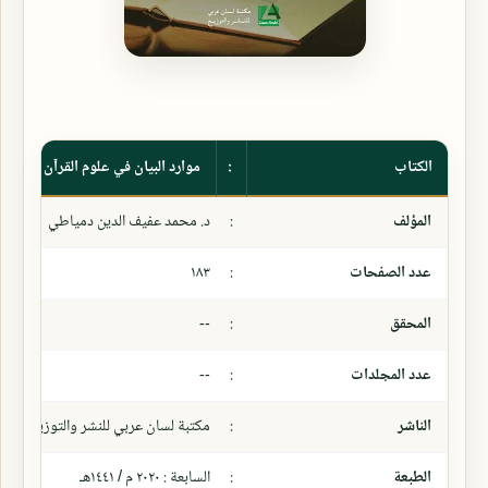
الكتاب
:
موارد البيان في علوم القرآن
المؤلف
:
د. محمد عفيف الدين دمياطي
عدد الصفحات
:
١٨٣
المحقق
:
--
عدد المجلدات
:
--
الناشر
:
مكتبة لسان عربي للنشر والتوزيع
الطبعة
:
السابعة : ٢٠٢٠ م / ١٤٤١هـ