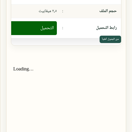
حجم الملف
:
٢,٥ ميغابيت
رابط التحميل
:
التحميل