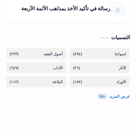
رسالة في تأكيد الأخذ بمذاهب الأئمة الأربعة
التسميات
(٢٢٣)
(٤٩٤)
(٦٤٩)
(٢٦)
(١١٢)
(١٥٢)