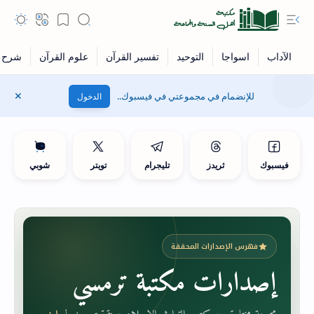
للإنضمام في مجموعتي في فيسبوك..
الدخول
فيسبوك
ثريدز
تليجرام
تويتر
شوبي
فهرس الإصدارات المحققة
إصدارات مكتبة ترمسي