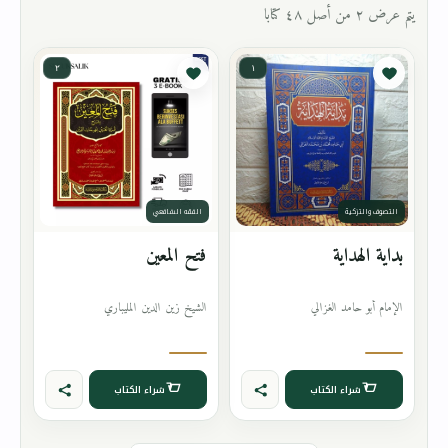
يتم عرض ٢ من أصل ٤٨ كتابا
٢
١
التصوف والتزكية
الفقه الشافعي
بداية الهداية
فتح المعين
الإمام أبو حامد الغزالي
الشيخ زين الدين المليباري
شراء الكتاب
شراء الكتاب