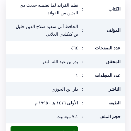
نظم الفرائد لما تضمنه حديث ذي
الكتاب
:
اليدين من الفوائد
الحافظ أبي سعيد صلاح الدين خليل
المؤلف
:
بن كيكلدي العلائي
عدد الصفحات
:
٤٦٤
المحقق
:
بدر بن عبد الله البدر
عدد المجلدات
:
١
الناشر
:
دار ابن الجوزي
الطبعة
:
الأولى ١٤١٦ هـ - ١٩٩٥ م
حجم الملف
:
٧،١ ميغابيت