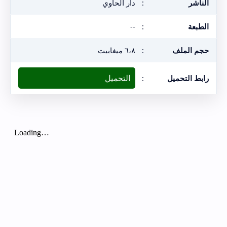
الناشر
:
دار الحاوي
الطبعة
:
--
حجم الملف
:
٦،٨ ميغابيت
التحميل
رابط التحميل
: