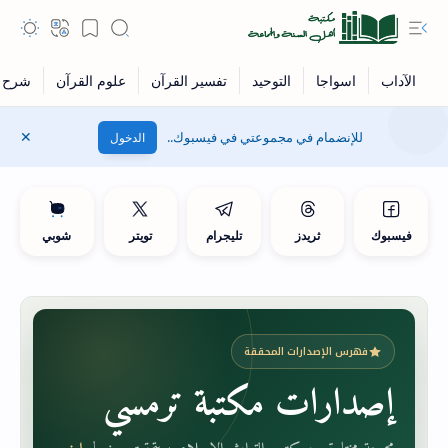
للإنضمام في مجموعتي في فيسبوك..
الدخول
فيسبوك
ثريدز
تليجرام
تويتر
شوبي
فهرس الإصدارات المحققة
إصدارات مكتبة ترمسي