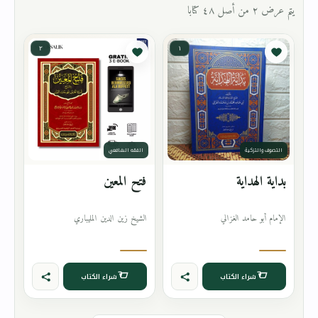
يتم عرض ٢ من أصل ٤٨ كتابا
٢
١
التصوف والتزكية
الفقه الشافعي
بداية الهداية
فتح المعين
الإمام أبو حامد الغزالي
الشيخ زين الدين المليباري
شراء الكتاب
شراء الكتاب