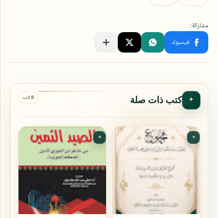
6 كتب
كتب ذات صلة
✦
✦
✦