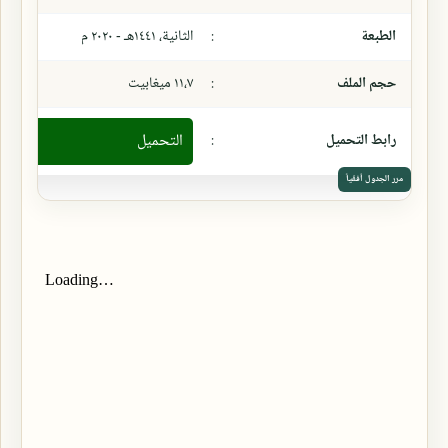
الطبعة
:
الثانية، ١٤٤١هـ - ٢٠٢٠ م
حجم الملف
:
١١،٧ ميغابيت
رابط التحميل
:
التحميل