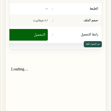
الطبعة
:
--
حجم الملف
:
٥،١ ميغابيت
رابط التحميل
:
التحميل