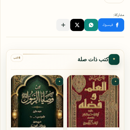
6 كتب
كتب ذات صلة
✦
✦
✦