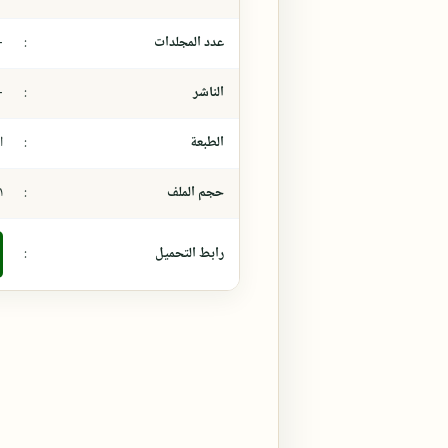
عدد المجلدات
:
-
الناشر
:
-
الطبعة
:
ال
حجم الملف
:
٤,١
رابط التحميل
: