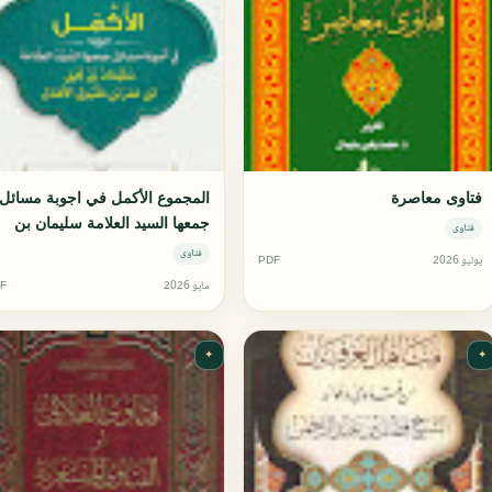
فتاوى معاصرة
المجموع الأكمل في اجوبة مسائل
جمعها السيد العلامة سليمان بن
فتاوى
يحيى ابن عمر بن مقبول الأهدل
فتاوى
يوليو 2026
PDF
مايو 2026
F
✦
✦