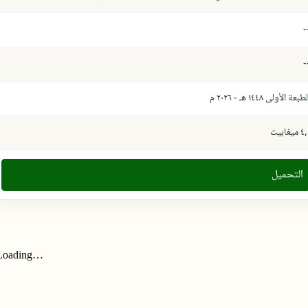
-
-
طبعة الأولى ١٤٤٨ هـ - ٢٠٢٦ م
 ميغابيت
التحميل