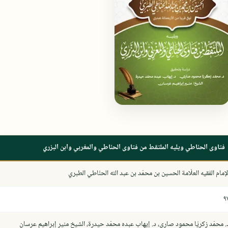
فتاوى الحنّاطي ويليه الملتقط من فتاوى الحنّاطي والمغربي وابن البزري
لإمام الفقيه العلّامة الحسين بن محمّد بن عبد الله الحنّاطي الطبري
٩
. محمّد زكريّا محمود صاري، د. إيهاب عبده محمّد حيدرة، الشيخ منير إبراهيم عرسان