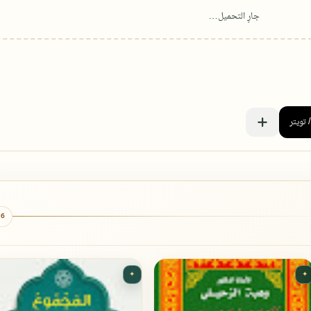
6 كتب
✦
✦