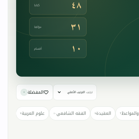
٤٨
كتابا
٣١
مؤلفا
١٠
أقسام
المفضلة
ترتيب
٠
والمواعظ
العقيدة
الفقه الشافعي
علوم العربية
كتب مت
٣
١٠
٧
٢