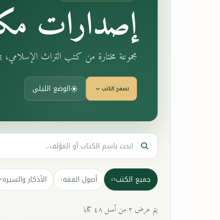
إصدارات مكت
مجموعة مختارة من كتب التراث الإسلامي، 
الوضع الليلي
تصفح الكتب
جميع الكتب
أصول الفقه
الأذكار والسيرة
٣
١
٤٨
يتم عرض ٢ من أصل ٤٨ كتابا