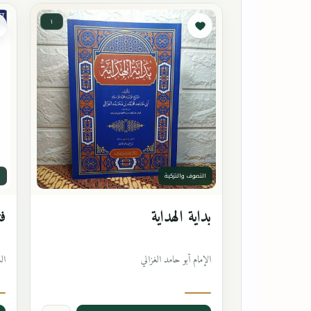
١
التصوف والتزكية
ا
بداية الهداية
فت
الإمام أبو حامد الغزالي
ال