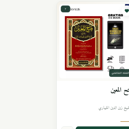
٢
لفقه الشافعي
ح المعين
شيخ زين الدين المليباري