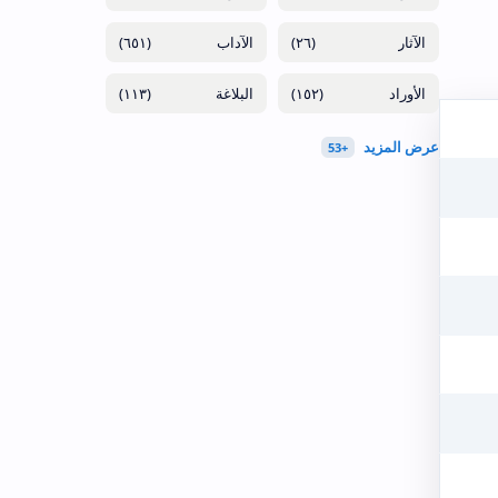
(٦٥١)
(٢٦)
(١١٣)
(١٥٢)