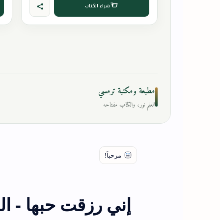
شراء الكتاب
مطبعة ومكتبة ترمسي
العلم نور، والكتاب مفتاحه
إني رزقت حبها - ا