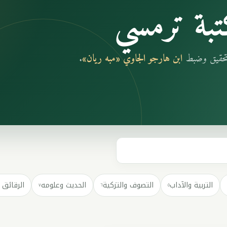
بة ترمسي
بتحقيق وضبط
ابن هارجو الجاوي «مبه ريان»
.
التربية والآداب
التصوف والتزكية
الحديث وعلومه
الرقائق 
٧
٦
٥