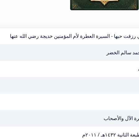
 رزقت حبها - السيرة العطرة لأم المؤمنين خديجة رضي الله عنها
مد سالم الخضر
ة الآل والأصحاب
ة الثانية ١٤٣٢هـ / ٢٠١١م