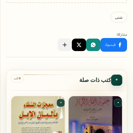
6 كتب
كتب ذات صلة
✦
✦
✦