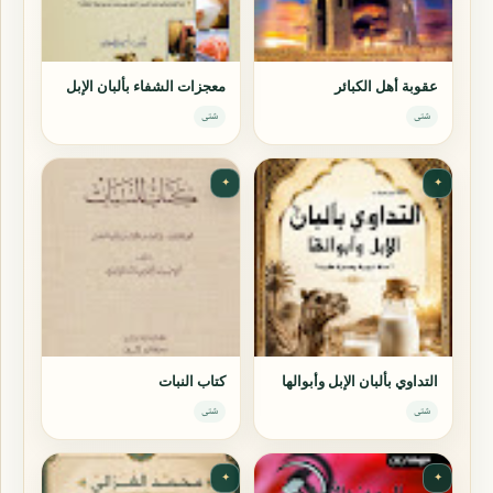
عقوبة أهل الكبائر
معجزات الشفاء بألبان الإبل
شتى
شتى
✦
✦
التداوي بألبان الإبل وأبوالها
كتاب النبات
شتى
شتى
✦
✦