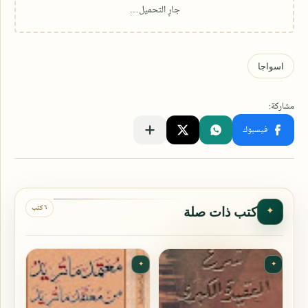
٦ كتب
كتب ذات صلة
✦
✦
✦