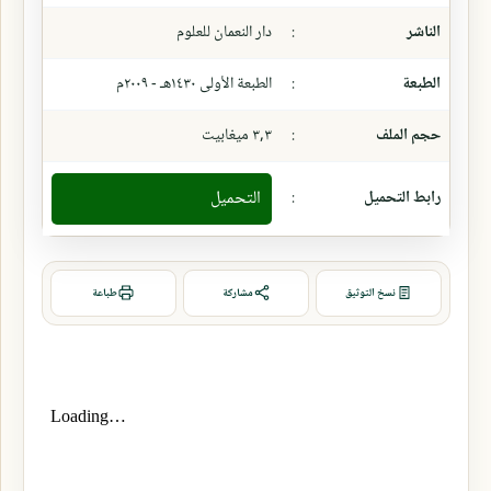
الناشر
:
دار النعمان للعلوم
الطبعة
:
الطبعة الأولى ١٤٣٠هـ - ٢٠٠٩م
حجم الملف
:
٣,٣ ميغابيت
رابط التحميل
:
التحميل
نسخ التوثيق
مشاركة
طباعة