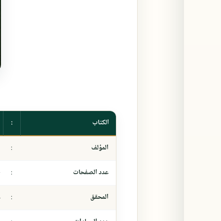
الكتاب
:
المؤلف
:
-
عدد الصفحات
:
٠
المحقق
:
ع