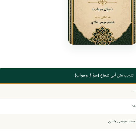
تقريب متن أبي شجاع (سؤال وجواب)
-
١٨
صام موسى هادي