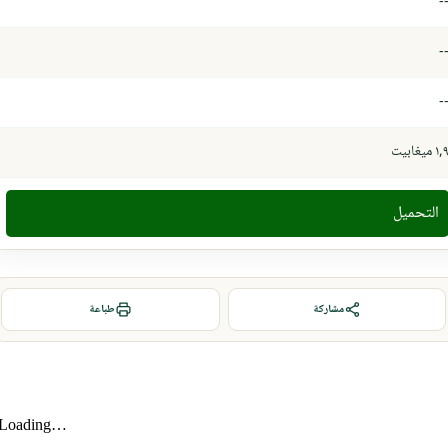
-
-
-
١, ميغابيت
التحميل
مشاركة
طباعة