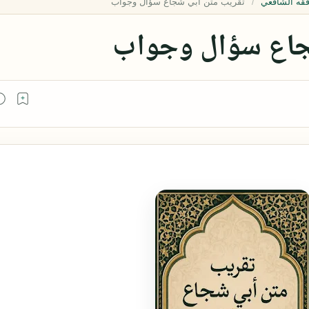
قه الشافعي
جاع سؤال وجواب