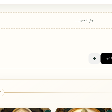
٦ كتب