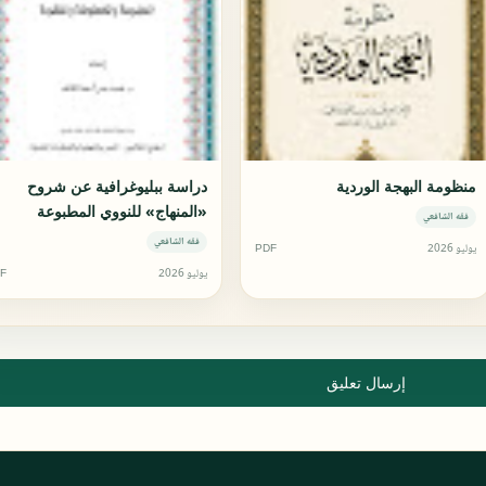
منظومة البهجة الوردية
دراسة ببليوغرافية عن شروح
«المنهاج» للنووي المطبوعة
فقه الشافعي
والمخطوطة والمفقودة
فقه الشافعي
يوليو 2026
PDF
يوليو 2026
F
إرسال تعليق