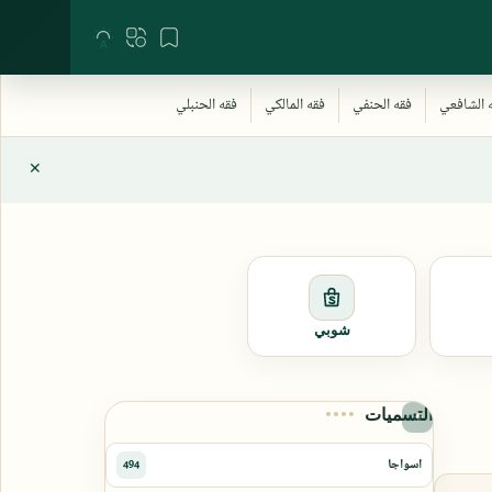
شوبي
التسميات