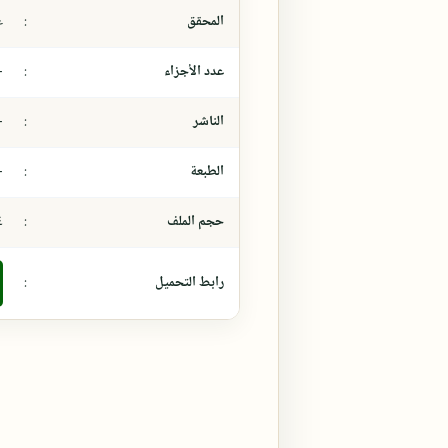
المحقق
:
ع
عدد الأجزاء
:
-
الناشر
:
-
الطبعة
:
-
حجم الملف
:
٦،٤
رابط التحميل
: