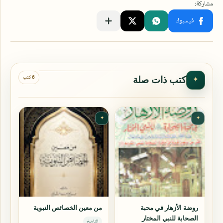
6 كتب
كتب ذات صلة
✦
✦
✦
روضة الأزهار في محبة
من معين الخصائص النبوية
الصحابة للنبي المختار
التاريخ