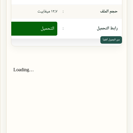
حجم الملف
:
١٣،٧ ميغابيت
رابط التحميل
:
التحميل