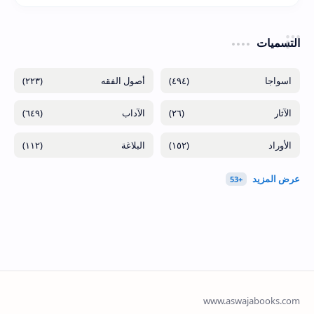
التسميات
(٢٢٣)
(٤٩٤)
(٦٤٩)
(٢٦)
(١١٢)
(١٥٢)