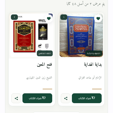
يتم عرض ٢ من أصل ٤٨ كتابا
٢
١
التصوف والتزكية
الفقه الشافعي
بداية الهداية
فتح المعين
الإمام أبو حامد الغزالي
الشيخ زين الدين المليباري
شراء الكتاب
شراء الكتاب