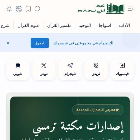
للإنضمام في مجموعتي في فيسبوك..
الدخول
فيسبوك
ثريدز
تليجرام
تويتر
شوبي
فهرس الإصدارات المحققة
إصدارات مكتبة ترمسي