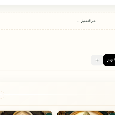
٦ كتب