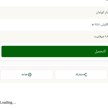
-
ار الولدان
لأولى، ١٤٤٥ ھ
٢، ميغابيت
التحميل
مشاركة
طباعة