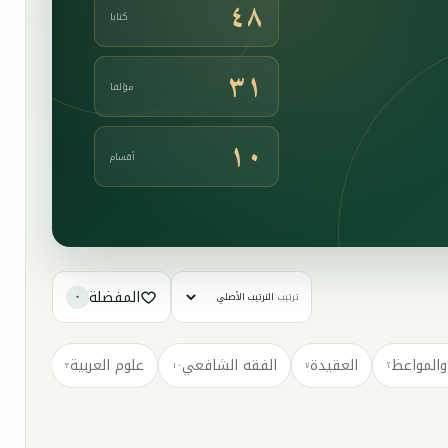
٤٨
كتابا
٣١
مؤلفا
١٠
أقسام
المفضلة
ترتيب
٠
والمواعظ
العقيدة
الفقه الشافعي
علوم العربية
كتب مت
٣
١٠
٧
٢