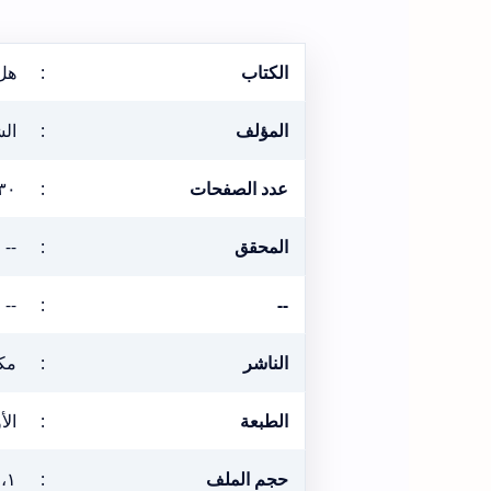
الكتاب
:
هل 
المؤلف
:
ال
عدد الصفحات
:
٣٠
المحقق
:
--
--
:
--
الناشر
:
مكت
الطبعة
:
الأول
حجم الملف
:
٢،١ ميغ