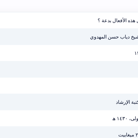
هذه الأفعال بدعة ؟
شيخ دياب حسن المهدوي
١
بة الإرشاد
ى، ١٤٣٠ ھ
ابيت