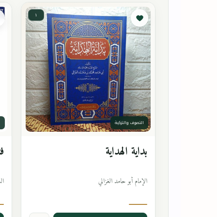
١
التصوف والتزكية
ا
بداية الهداية
فت
الإمام أبو حامد الغزالي
ال