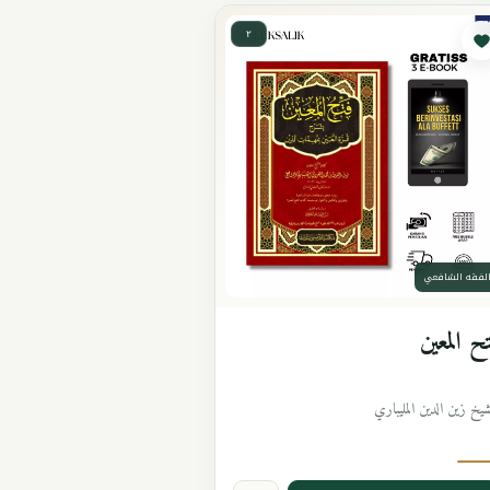
٢
لفقه الشافعي
ح المعين
شيخ زين الدين المليباري