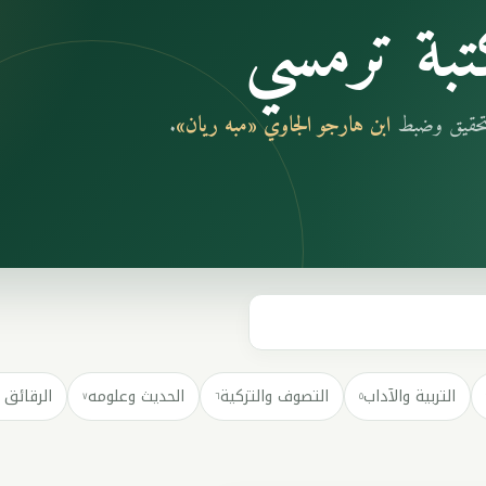
بة ترمسي
بتحقيق وضبط
ابن هارجو الجاوي «مبه ريان»
.
التربية والآداب
التصوف والتزكية
الحديث وعلومه
الرقائق 
٧
٦
٥