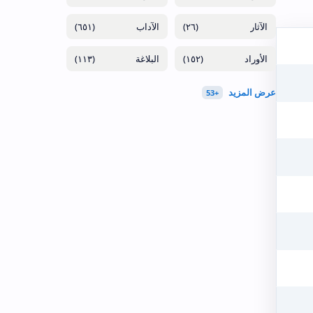
(٦٥١)
(٢٦)
(١١٣)
(١٥٢)