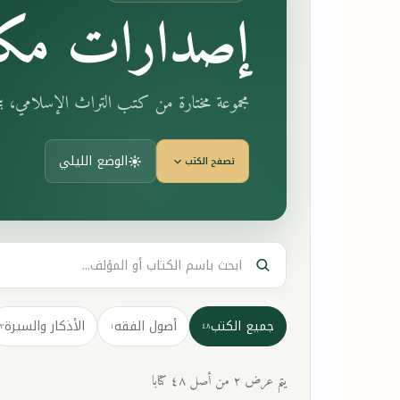
إصدارات مكت
مجموعة مختارة من كتب التراث الإسلامي، 
الوضع الليلي
تصفح الكتب
جميع الكتب
أصول الفقه
الأذكار والسيرة
٣
١
٤٨
يتم عرض ٢ من أصل ٤٨ كتابا