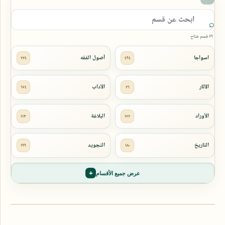
٥٩ قسم متاح
عرض جميع الأقسام