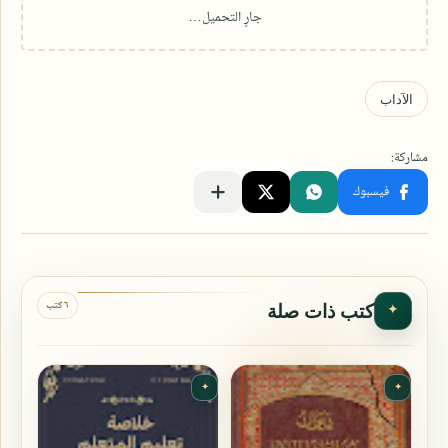
٦ كتب
كتب ذات صلة
✦
✦
✦