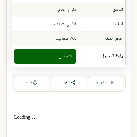
الناشر
:
دار ابن حزم
الطبعة
:
الأولى، ١٤٣٥ ھ
حجم الملف
:
٢٧،٤ ميغابيت
رابط التحميل
:
التحميل
نسخ التوثيق
مشاركة
طباعة