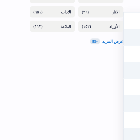
(٦٥١)
(٢٦)
(١١٣)
(١٥٢)