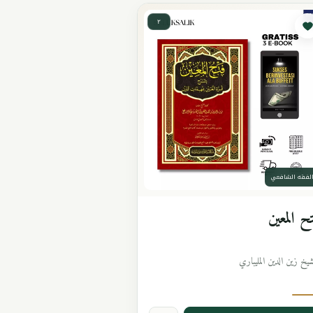
٢
لفقه الشافعي
ح المعين
شيخ زين الدين المليباري