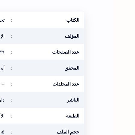
الكتاب
:
تح
المؤلف
:
الإ
عدد الصفحات
:
٣٩
المحقق
:
أب
عدد المجلدات
:
--
الناشر
:
دار
الطبعة
:
الأول
حجم الملف
:
٧،٥ ميغ