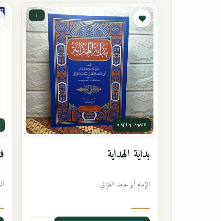
١
التصوف والتزكية
ا
بداية الهداية
فت
الإمام أبو حامد الغزالي
ال