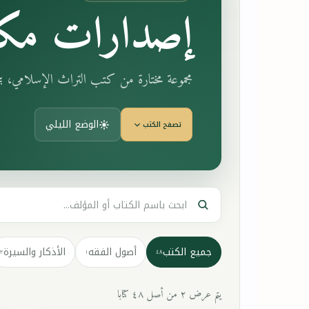
إصدارات مكت
مجموعة مختارة من كتب التراث الإسلامي، 
الوضع الليلي
تصفح الكتب
جميع الكتب
أصول الفقه
الأذكار والسيرة
٣
١
٤٨
يتم عرض ٢ من أصل ٤٨ كتابا