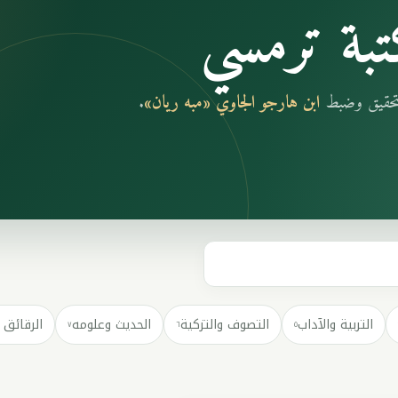
بة ترمسي
بتحقيق وضبط
ابن هارجو الجاوي «مبه ريان»
.
التربية والآداب
التصوف والتزكية
الحديث وعلومه
الرقائق 
٧
٦
٥