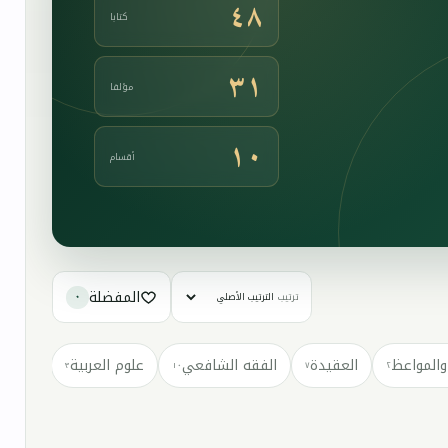
٤٨
كتابا
٣١
مؤلفا
١٠
أقسام
المفضلة
ترتيب
٠
والمواعظ
العقيدة
الفقه الشافعي
علوم العربية
كتب مت
٣
١٠
٧
٢