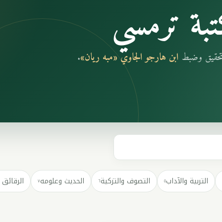
بة ترمسي
بتحقيق وضبط
ابن هارجو الجاوي «مبه ريان»
.
التربية والآداب
التصوف والتزكية
الحديث وعلومه
الرقائق 
٧
٦
٥