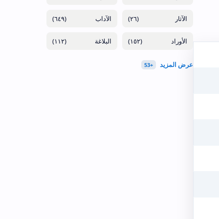
(٦٤٩)
(٢٦)
(١١٢)
(١٥٢)