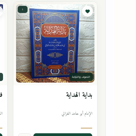
١
التصوف والتزكية
ا
بداية الهداية
فت
الإمام أبو حامد الغزالي
ال