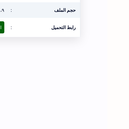
حجم الملف
:
٢٠،٩ م
رابط التحميل
:
ا