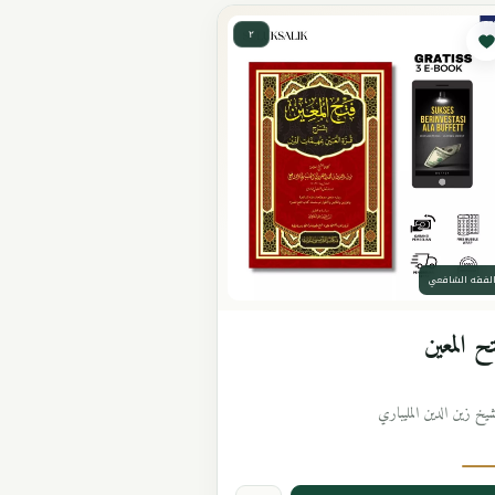
٢
لفقه الشافعي
ح المعين
شيخ زين الدين المليباري