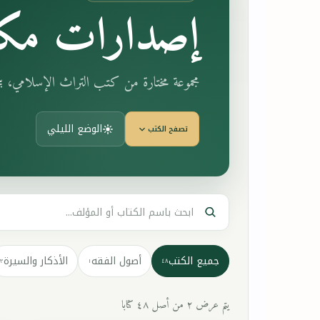
إصدارات مكت
مجموعة مختارة من كتب التراث الإسلامي، 
الوضع الليلي
تصفح الكتب
جميع الكتب
أصول الفقه
الأذكار والسيرة
٣
١
٤٨
يتم عرض ٢ من أصل ٤٨ كتابا