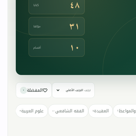
٤٨
كتابا
٣١
مؤلفا
١٠
أقسام
المفضلة
ترتيب
٠
والمواعظ
العقيدة
الفقه الشافعي
علوم العربية
كتب مت
٣
١٠
٧
٢