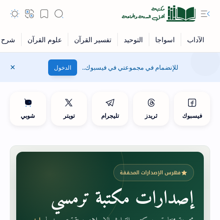
للإنضمام في مجموعتي في فيسبوك..
الدخول
فيسبوك
ثريدز
تليجرام
تويتر
شوبي
فهرس الإصدارات المحققة
إصدارات مكتبة ترمسي