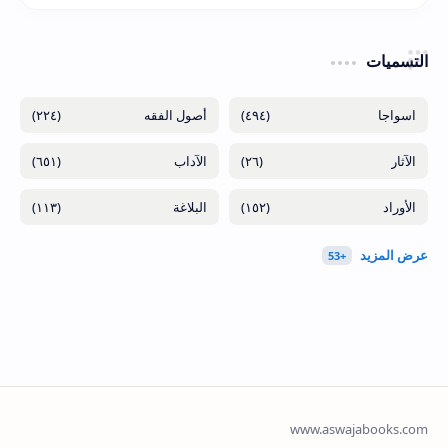
التسميات
(٢٢٤)
(٤٩٤)
(٦٥١)
(٢٦)
(١١٣)
(١٥٢)