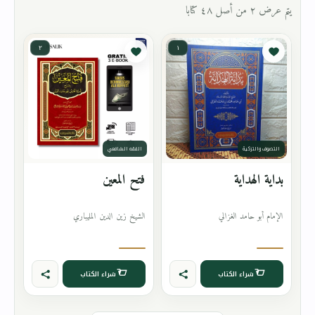
يتم عرض ٢ من أصل ٤٨ كتابا
٢
١
التصوف والتزكية
الفقه الشافعي
بداية الهداية
فتح المعين
الإمام أبو حامد الغزالي
الشيخ زين الدين المليباري
شراء الكتاب
شراء الكتاب