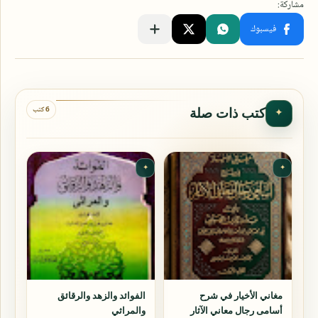
6 كتب
كتب ذات صلة
✦
✦
✦
مغاني الأخيار في شرح
الفوائد والزهد والرقائق
أسامى رجال معاني الآثار
والمراثي