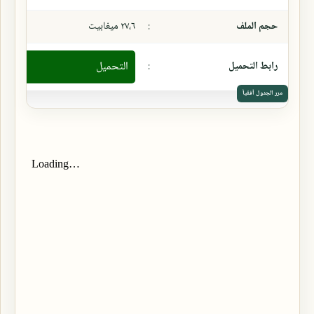
حجم الملف
:
٢٧،٦ ميغابيت
رابط التحميل
:
التحميل