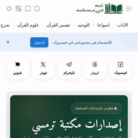
للإنضمام في مجموعتي في فيسبوك..
الدخول
فيسبوك
ثريدز
تليجرام
تويتر
شوبي
فهرس الإصدارات المحققة
إصدارات مكتبة ترمسي