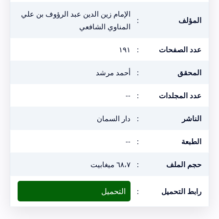
الإمام زين الدين عبد الرؤوف بن علي
المؤلف
:
المناوي الشافعي
عدد الصفحات
:
١٩١
المحقق
:
أحمد مرشد
عدد المجلدات
:
--
الناشر
:
دار السمان
الطبعة
:
--
حجم الملف
:
٦٨،٧ ميغابيت
التحميل
رابط التحميل
: