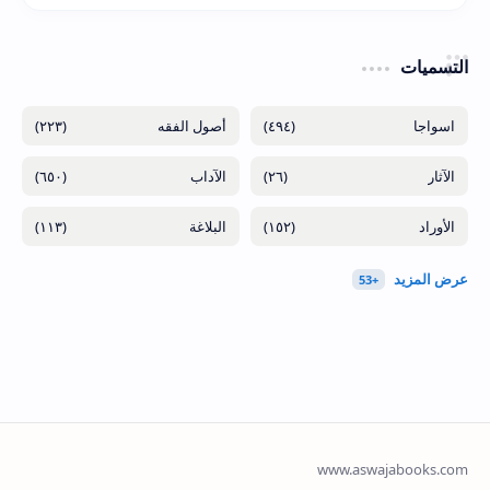
التسميات
(٢٢٣)
(٤٩٤)
(٦٥٠)
(٢٦)
(١١٣)
(١٥٢)