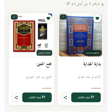
يتم عرض ٢ من أصل ٤٨ كتابا
٢
١
التصوف والتزكية
الفقه الشافعي
بداية الهداية
فتح المعين
الإمام أبو حامد الغزالي
الشيخ زين الدين المليباري
شراء الكتاب
شراء الكتاب