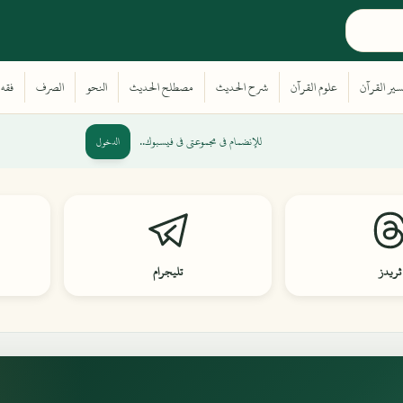
للإنضمام في مجموعتي في فيسبوك..
الدخول
ثريدز
تليجرام