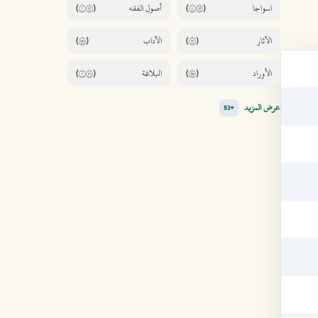
(٢٢٤)
(٤٩٤)
(٦٥١)
(٢٦)
(١١٣)
(١٥٢)