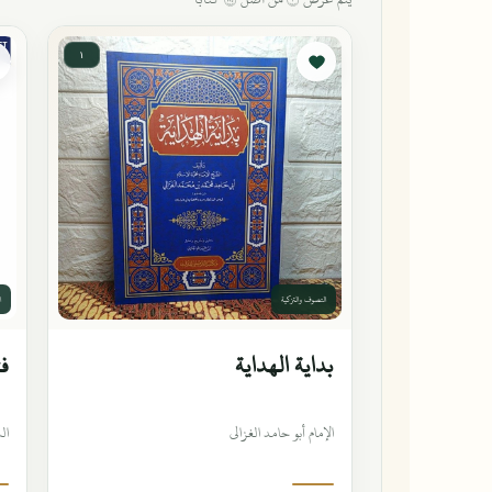
١
التصوف والتزكية
ا
بداية الهداية
فت
الإمام أبو حامد الغزالي
ال