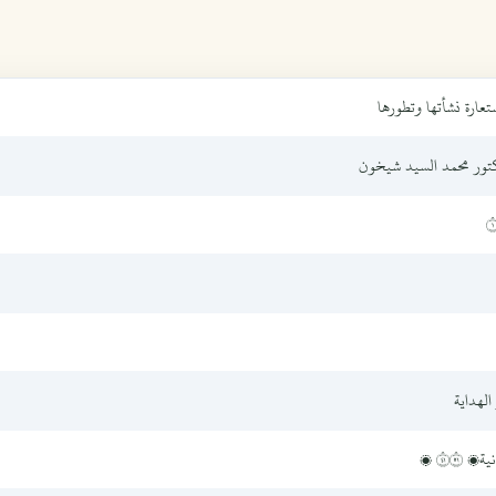
ستعارة نشأتها وتطورها
كتور محمد السيد شيخون
١
الهداية
ية، ١٤١٥ ھ