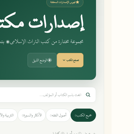
فهرس الإصدارات المحققة
إصدارات مكت
مجموعة مختارة من كتب التراث الإسلامي، 
الوضع الليلي
تصفح الكتب
جميع الكتب
أصول الفقه
الأذكار والسيرة
التربية وال
٣
١
٤٨
يتم عرض ٢ من أصل ٤٨ كتابا