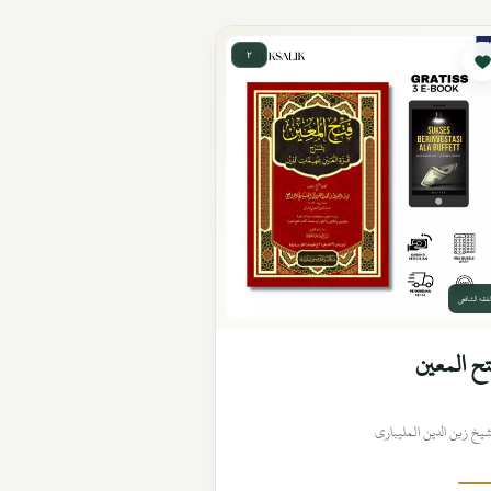
٢
لفقه الشافعي
ح المعين
شيخ زين الدين المليباري