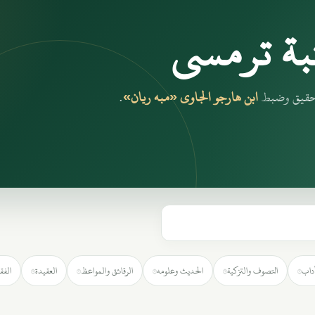
بة ترمسي
بتحقيق وضبط
ابن هارجو الجاوي «مبه ريان»
.
آداب
التصوف والتزكية
الحديث وعلومه
الرقائق والمواعظ
العقيدة
الفق
٧
٢
٧
٦
٥