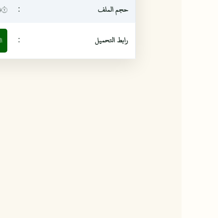
حجم الملف
:
٣،٧ م
رابط التحميل
:
ا