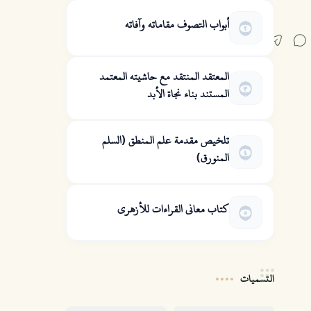
أبواب التصوف مقاماته وآفاته
المعتقد المنتقد مع حاشيته المعتمد
المستند بناء نجاة الأبد
تلخيص مقدمة علم المنطق (السلم
المنورق)
كتاب معاني القراءات للأزهري
التسميات