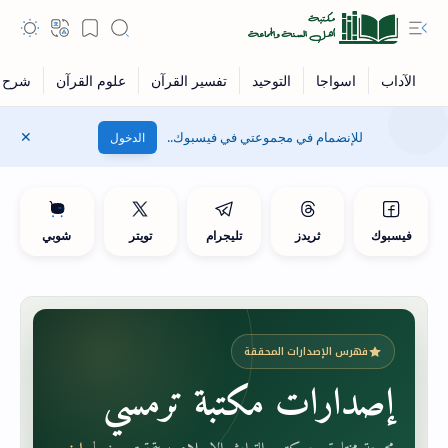
للإنضمام في مجموعتي في فيسبوك..
الدخول
فيسبوك
ثريدز
تليجرام
تويتر
شوبي
فهرس الإصدارات المحققة
إصدارات مكتبة ترمسي