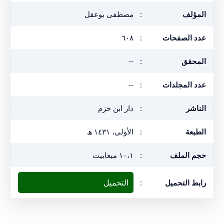
المؤلف
:
مصطفى بوعقل
عدد الصفحات
:
٦٠٨
المحقق
:
--
عدد المجلدات
:
--
الناشر
:
دار ابن حزم
الطبعة
:
الأولى، ١٤٣١ ھ
حجم الملف
:
١٠،١ ميغابيت
التحميل
رابط التحميل
: