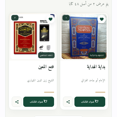
يتم عرض ٢ من أصل ٤٨ كتابا
٢
١
التصوف والتزكية
الفقه الشافعي
بداية الهداية
فتح المعين
الإمام أبو حامد الغزالي
الشيخ زين الدين المليباري
شراء الكتاب
شراء الكتاب