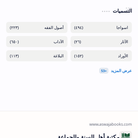
التسميات
(٢٢٣)
(٤٩٤)
(٦٥٠)
(٢٦)
(١١٣)
(١٥٢)
مكتبة أهل السنة والجماعة