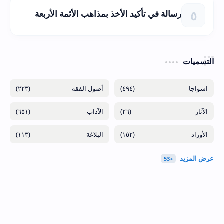
رسالة في تأكيد الأخذ بمذاهب الأئمة الأربعة
التسميات
(٢٢٣)
(٤٩٤)
(٦٥١)
(٢٦)
(١١٣)
(١٥٢)