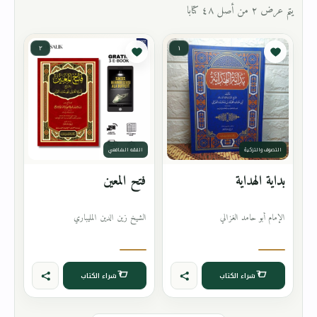
يتم عرض ٢ من أصل ٤٨ كتابا
٢
١
التصوف والتزكية
الفقه الشافعي
بداية الهداية
فتح المعين
الإمام أبو حامد الغزالي
الشيخ زين الدين المليباري
شراء الكتاب
شراء الكتاب