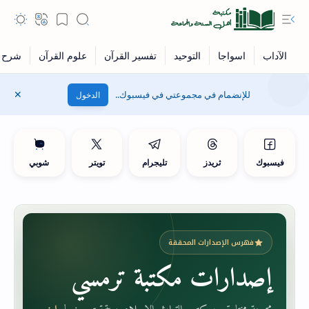
للإنضمام في مجموعتي في فيسبوك..
الدخول
فيسبوك
ثريدز
تليجرام
تويتر
شوبي
فهرس الإصدارات المحققة
إصدارات مكتبة ترمسي