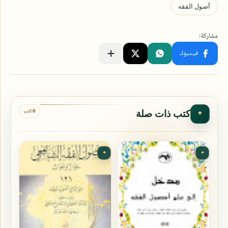
6 كتب
كتب ذات صلة
✦
✦
✦