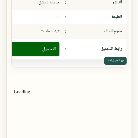
الناشر
:
جامعة دمشق
الطبعة
:
--
حجم الملف
:
٥،٣ ميغابيت
رابط التحميل
:
التحميل