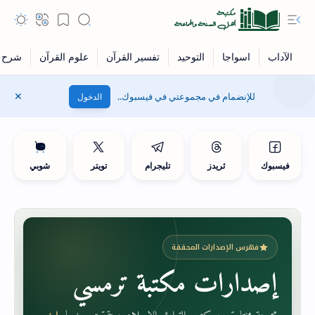
للإنضمام في مجموعتي في فيسبوك..
الدخول
فيسبوك
ثريدز
تليجرام
تويتر
شوبي
فهرس الإصدارات المحققة
إصدارات مكتبة ترمسي