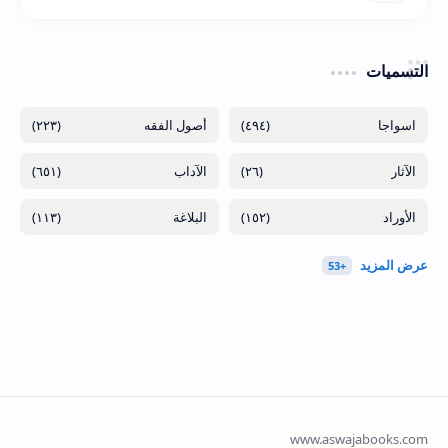
التسميات
(٢٢٣)
(٤٩٤)
(٦٥١)
(٢٦)
(١١٣)
(١٥٢)