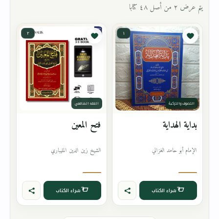
يتم عرض ٢ من أصل ٤٨ كتابا
٢
١
التصوف والتزكية
الفقه الشافعي
بداية الهداية
فتح المعين
الإمام أبو حامد الغزالي
الشيخ زين الدين المليباري
شراء الكتاب
شراء الكتاب