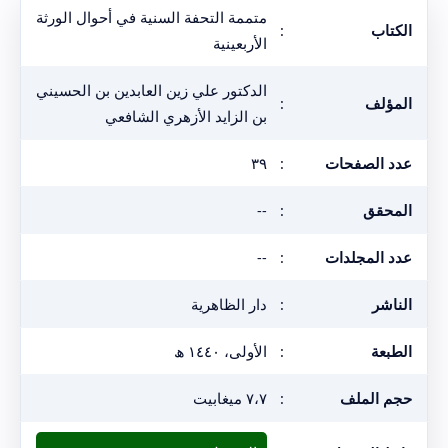
متممة التحفة السنية في أحوال الورثة
الكتاب
:
الأربعينية
الدكتور علي زين العابدين بن الحسيني
المؤلف
:
بن الزايد الأزهري الشافعي
عدد الصفحات
:
٣٩
المحقق
:
--
عدد المجلدات
:
--
الناشر
:
دار الظاهرية
الطبعة
:
الأولى، ١٤٤٠ ھ
حجم الملف
:
٧،٧ ميغابيت