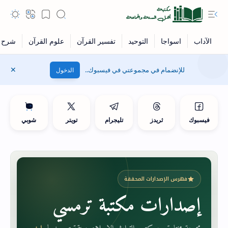
للإنضمام في مجموعتي في فيسبوك..
الدخول
فيسبوك
ثريدز
تليجرام
تويتر
شوبي
فهرس الإصدارات المحققة
إصدارات مكتبة ترمسي