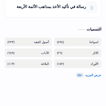
رسالة في تأكيد الأخذ بمذاهب الأئمة الأربعة
التسميات
(٢٢٣)
(٤٩٤)
(٦٤٩)
(٢٦)
(١١٣)
(١٥٢)