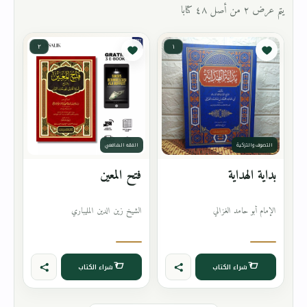
يتم عرض ٢ من أصل ٤٨ كتابا
٢
١
التصوف والتزكية
الفقه الشافعي
بداية الهداية
فتح المعين
الإمام أبو حامد الغزالي
الشيخ زين الدين المليباري
شراء الكتاب
شراء الكتاب