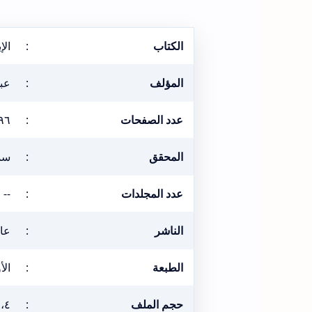
الكتاب
:
الإ
المؤلف
:
عبد
عدد الصفحات
:
٩٦
المحقق
:
سم
عدد المجلدات
:
--
الناشر
:
عا
الطبعة
:
الأول
حجم الملف
:
٥،٤ ميغ