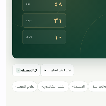
٤٨
كتابا
٣١
مؤلفا
١٠
أقسام
المفضلة
ترتيب
٠
والمواعظ
العقيدة
الفقه الشافعي
علوم العربية
كتب مت
٣
١٠
٧
٢