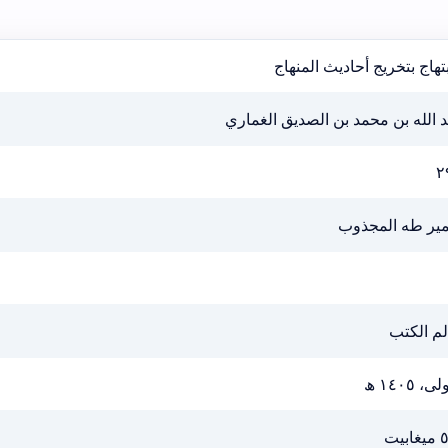
بتهاج بتخريج أحاديث المنهاج
 الله بن محمد بن الصديق الغماري
٢
ير طه المجذوب
لم الكتب
ى، ١٤٠٥ ھ
ابيت