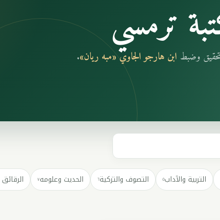
بة ترمسي
بتحقيق وضبط
ابن هارجو الجاوي «مبه ريان»
.
التربية والآداب
التصوف والتزكية
الحديث وعلومه
الرقائق 
٧
٦
٥