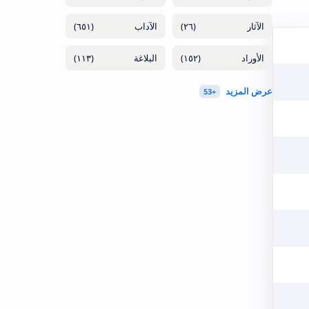
(٦٥١)
(٢٦)
(١١٣)
(١٥٢)