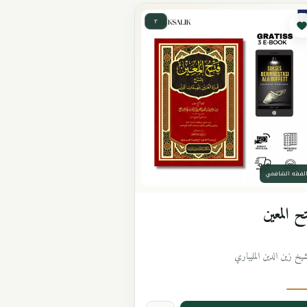
٢
لفقه الشافعي
ح المعين
شيخ زين الدين المليباري