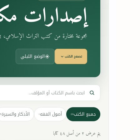
إصدارات مكت
مجموعة مختارة من كتب التراث الإسلامي، 
الوضع الليلي
تصفح الكتب
جميع الكتب
أصول الفقه
الأذكار والسيرة
٣
١
٤٨
يتم عرض ٢ من أصل ٤٨ كتابا