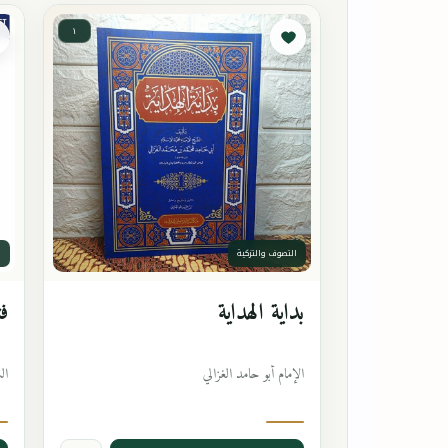
١
التصوف والتزكية
ا
بداية الهداية
فت
الإمام أبو حامد الغزالي
ال