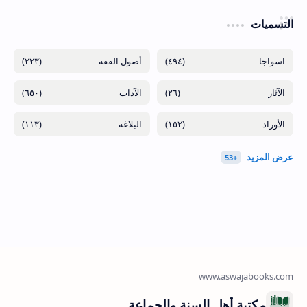
التسميات
(٢٢٣)
(٤٩٤)
(٦٥٠)
(٢٦)
(١١٣)
(١٥٢)
مكتبة أهل السنة والجماعة