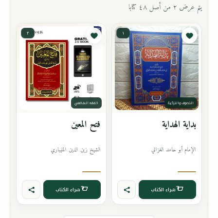
يتم عرض ٢ من أصل ٤٨ كتابا
٢
١
التصوف والتزكية
الفقه الشافعي
بداية الهداية
فتح المعين
الإمام أبو حامد الغزالي
الشيخ زين الدين المليباري
شراء الكتاب
شراء الكتاب