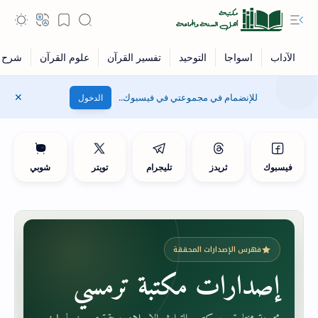
للإنضمام في مجموعتي في فيسبوك..
الدخول
فيسبوك
ثريدز
تليجرام
تويتر
شوبي
فهرس الإصدارات المحققة
إصدارات مكتبة ترمسي