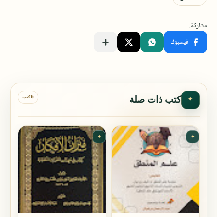
6 كتب
كتب ذات صلة
✦
✦
✦