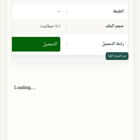
الطبعة
:
--
حجم الملف
:
١٤،١ ميغابيت
رابط التحميل
:
التحميل