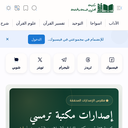
للإنضمام في مجموعتي في فيسبوك..
الدخول
فيسبوك
ثريدز
تليجرام
تويتر
شوبي
فهرس الإصدارات المحققة
إصدارات مكتبة ترمسي