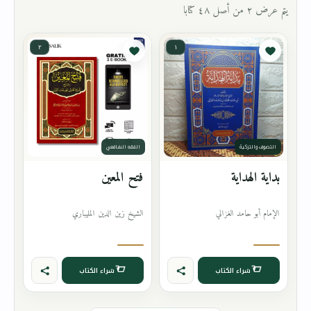
يتم عرض ٢ من أصل ٤٨ كتابا
٢
١
التصوف والتزكية
الفقه الشافعي
بداية الهداية
فتح المعين
الإمام أبو حامد الغزالي
الشيخ زين الدين المليباري
شراء الكتاب
شراء الكتاب