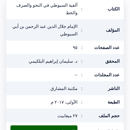
ألفية السيوطي في النحو والصرف
الكتاب
:
والخط
الإمام جلال الدين عبد الرحمن بن أبي
المؤلف
:
السيوطي
عدد الصفحات
:
٩٥
المحقق
:
د. سليمان إبراهيم البلكيمي
عدد المجلدات
:
--
الناشر
:
مكتبة المشارق
الطبعة
:
الأولى، ٢٠١٧ م
حجم الملف
:
٢٧ ميغابيت