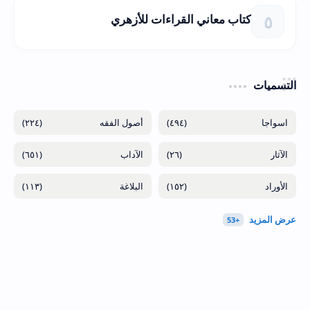
كتاب معاني القراءات للأزهري
التسميات
(٢٢٤)
(٤٩٤)
(٦٥١)
(٢٦)
(١١٣)
(١٥٢)