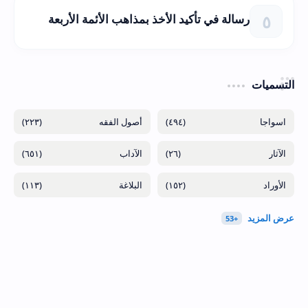
رسالة في تأكيد الأخذ بمذاهب الأئمة الأربعة
التسميات
(٢٢٣)
(٤٩٤)
(٦٥١)
(٢٦)
(١١٣)
(١٥٢)