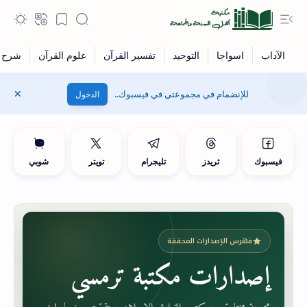
للإنضمام في مجموعتي في فيسبوك..
الدخول
فيسبوك
ثريدز
تليجرام
تويتر
شوبي
فهرس الإصدارات المحققة
إصدارات مكتبة ترمسي