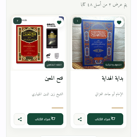
يتم عرض ٢ من أصل ٤٨ كتابا
٢
١
التصوف والتزكية
الفقه الشافعي
بداية الهداية
فتح المعين
الإمام أبو حامد الغزالي
الشيخ زين الدين المليباري
شراء الكتاب
شراء الكتاب