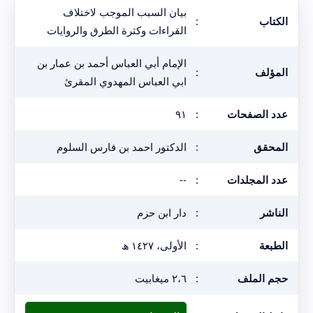
بيان السبب الموجب لاختلاف
الكتاب
:
القراءات وكثرة الطرق والروايات
الإمام أبي العباس أحمد بن عمار بن
المؤلف
:
ابي العباس المهدوي المقرئ
عدد الصفحات
:
٩١
المحقق
:
الدكتور احمد بن فارس السلوم
عدد المجلدات
:
--
الناشر
:
دار ابن حزم
الطبعة
:
الأولى، ١٤٢٧ ھ
حجم الملف
:
٢،٦ ميغابيت