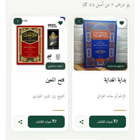
يتم عرض ٢ من أصل ٤٨ كتابا
٢
١
التصوف والتزكية
الفقه الشافعي
بداية الهداية
فتح المعين
الإمام أبو حامد الغزالي
الشيخ زين الدين المليباري
شراء الكتاب
شراء الكتاب