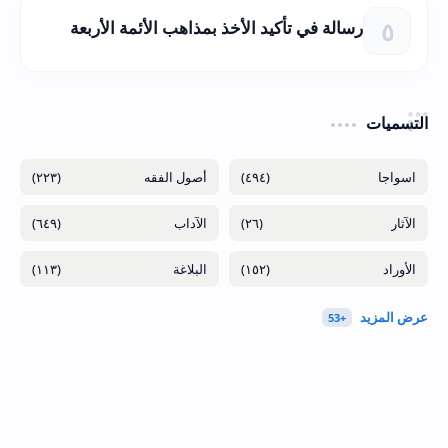
رسالة في تأكيد الأخذ بمذاهب الأئمة الأربعة
التسميات
(٢٢٣)
(٤٩٤)
(٦٤٩)
(٢٦)
(١١٣)
(١٥٢)