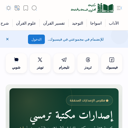
للإنضمام في مجموعتي في فيسبوك..
الدخول
فيسبوك
ثريدز
تليجرام
تويتر
شوبي
فهرس الإصدارات المحققة
إصدارات مكتبة ترمسي