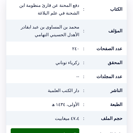
دفع المحنة عن قارئ منظومة ابن
الكتاب
:
الشحنة في علم البلاغة
محمد بن المساوى بن عبد ابقادر
المؤلف
:
الأهدل الحسيني التهامي
عدد الصفحات
:
٢٤٠
المحقق
:
زكرياء توناني
عدد المجلدات
:
--
الناشر
:
دار الكتب العلمية
الطبعة
:
الأولى، ١٤٣٤ ھ
حجم الملف
:
٤٧،٤ ميغابيت