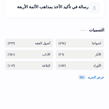
رسالة في تأكيد الأخذ بمذاهب الأئمة الأربعة
التسميات
(٢٢٣)
(٤٩٤)
(٦٥١)
(٢٦)
(١١٣)
(١٥٢)