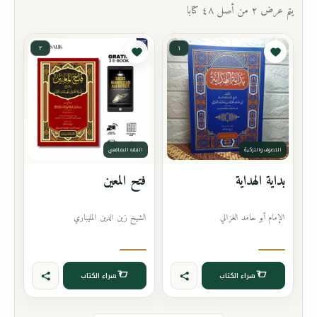
يتم عرض ٢ من أصل ٤٨ كتابا
٢
١
التصوف والتزكية
الفقه الشافعي
بداية الهداية
فتح المعين
الإمام أبو حامد الغزالي
الشيخ زين الدين المليباري
شراء الكتاب
شراء الكتاب