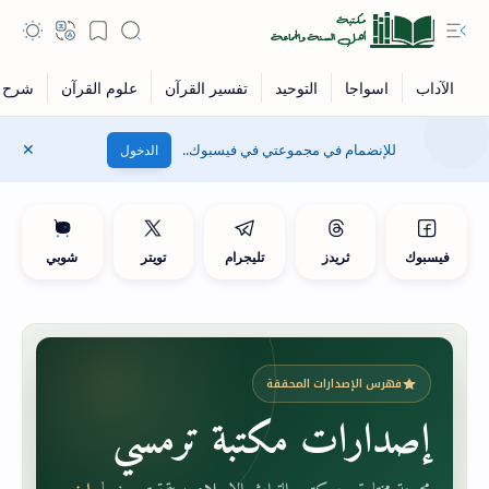
للإنضمام في مجموعتي في فيسبوك..
الدخول
فيسبوك
ثريدز
تليجرام
تويتر
شوبي
فهرس الإصدارات المحققة
إصدارات مكتبة ترمسي