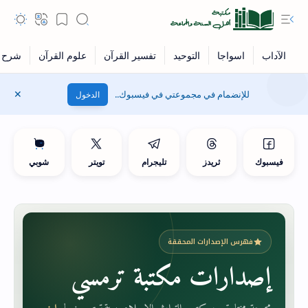
للإنضمام في مجموعتي في فيسبوك..
الدخول
فيسبوك
ثريدز
تليجرام
تويتر
شوبي
فهرس الإصدارات المحققة
إصدارات مكتبة ترمسي