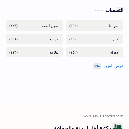
التسميات
(٢٢٣)
(٤٩٤)
(٦٥١)
(٢٦)
(١١٣)
(١٥٢)
مكتبة أهل السنة والجماعة