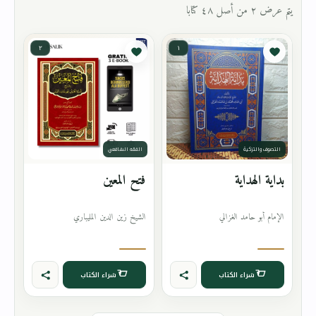
يتم عرض ٢ من أصل ٤٨ كتابا
٢
١
التصوف والتزكية
الفقه الشافعي
بداية الهداية
فتح المعين
الإمام أبو حامد الغزالي
الشيخ زين الدين المليباري
شراء الكتاب
شراء الكتاب