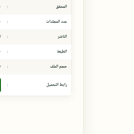
المحقق
:
-
عدد المجلدات
:
-
الناشر
:
ا
الطبعة
:
-
حجم الملف
:
٨،٧
رابط التحميل
: