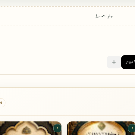
6 كتب
✦
✦