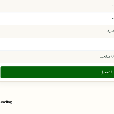
-
-
لغرباء
-
 ميغابيت
التحميل