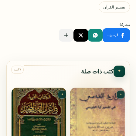
٦ كتب
كتب ذات صلة
✦
✦
✦