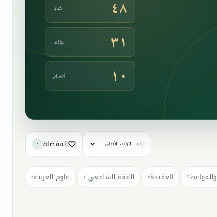
٤٨
كتابا
٣١
مؤلفا
١٠
أقسام
المفضلة
ترتيب
٠
والمواعظ
العقيدة
الفقه الشافعي
علوم العربية
كتب مت
٣
١٠
٧
٢