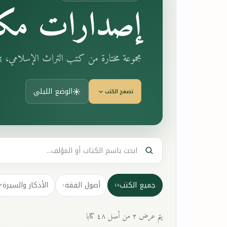
إصدارات مكت
مجموعة مختارة من كتب التراث الإسلامي، 
الوضع الليلي
تصفح الكتب
جميع الكتب
أصول الفقه
الأذكار والسيرة
٣
١
٤٨
يتم عرض ٢ من أصل ٤٨ كتابا