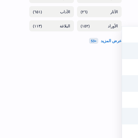
(٦٥١)
(٢٦)
(١١٣)
(١٥٢)