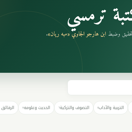
بة ترمسي
بتحقيق وضبط
ابن هارجو الجاوي «مبه ريان»
.
التربية والآداب
التصوف والتزكية
الحديث وعلومه
الرقائق 
٧
٦
٥