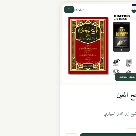
٢
لفقه الشافعي
ح المعين
شيخ زين الدين المليباري