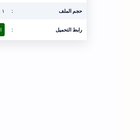
حجم الملف
:
١ ميغابيت
رابط التحميل
:
ا