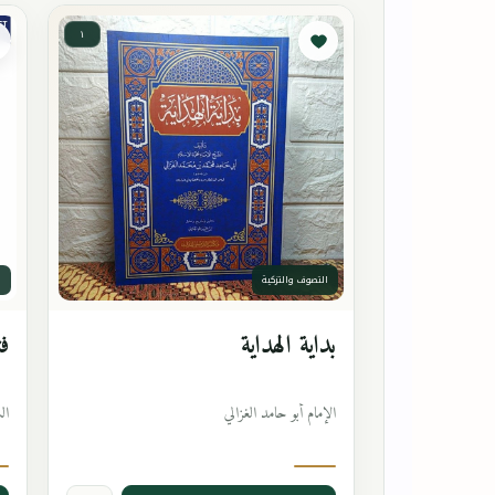
١
التصوف والتزكية
ا
بداية الهداية
فت
الإمام أبو حامد الغزالي
ال